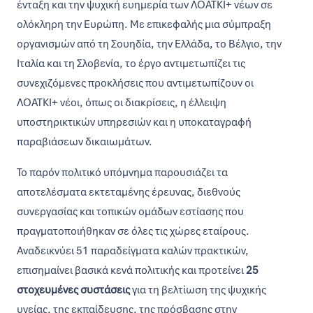
ένταξη και την ψυχική ευημερία των ΛΟΑΤΚΙ+ νέων σε
ολόκληρη την Ευρώπη. Με επικεφαλής μια σύμπραξη
οργανισμών από τη Σουηδία, την Ελλάδα, το Βέλγιο, την
Ιταλία και τη Σλοβενία, το έργο αντιμετωπίζει τις
συνεχιζόμενες προκλήσεις που αντιμετωπίζουν οι
ΛΟΑΤΚΙ+ νέοι, όπως οι διακρίσεις, η έλλειψη
υποστηρικτικών υπηρεσιών και η υποκαταγραφή
παραβιάσεων δικαιωμάτων.
Το παρόν πολιτικό υπόμνημα παρουσιάζει τα
αποτελέσματα εκτεταμένης έρευνας, διεθνούς
συνεργασίας και τοπικών ομάδων εστίασης που
πραγματοποιήθηκαν σε όλες τις χώρες εταίρους.
Αναδεικνύει 51 παραδείγματα καλών πρακτικών,
επισημαίνει βασικά κενά πολιτικής και προτείνει
25
στοχευμένες συστάσεις
για τη βελτίωση της ψυχικής
υγείας, της εκπαίδευσης, της πρόσβασης στην